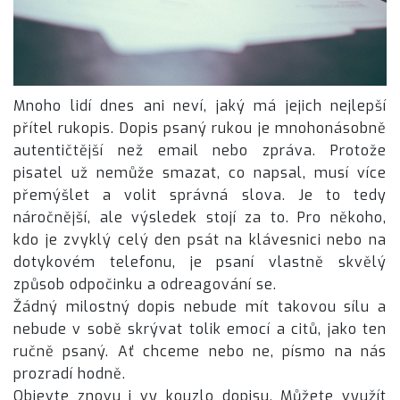
Mnoho lidí dnes ani neví, jaký má jejich nejlepší
přítel rukopis. Dopis psaný rukou je mnohonásobně
autentičtější než email nebo zpráva. Protože
pisatel už nemůže smazat, co napsal, musí více
přemýšlet a volit správná slova. Je to tedy
náročnější, ale výsledek stojí za to. Pro někoho,
kdo je zvyklý celý den psát na klávesnici nebo na
dotykovém telefonu, je psaní vlastně skvělý
způsob odpočinku a odreagování se.
Žádný milostný dopis nebude mít takovou sílu a
nebude v sobě skrývat tolik emocí a citů, jako ten
ručně psaný. Ať chceme nebo ne, písmo na nás
prozradí hodně.
Objevte znovu i vy kouzlo dopisu. Můžete využít