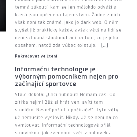
temná zákoutí, kam se jen málokdo odváží a
která jsou opředena tajemstvím. Žádné z nich
však není tak známé, jako je dark web. O něm
slyšel již prakticky každý, avšak většina lidí se
není schopná shodnout ani na tom, co je jeho
obsahem, natož zda vůbec existuje. […]
Pokračovat ve čtení
Informační technologie je
výborným pomocníkem nejen pro
začínající sportovce
Stále dokola: „Chci hubnout! Nemám čas. Od
zítřka nejím! Běž si hrát ven, svítí tam
sluníčko! Neseď pořád u počítače!“ Tyto věty
už nemusíte vyslovit. Nikdy. Už se není na co
vymlouvat. Informační technologové přišli
s novinkou, jak zvednout svět z pohovek a