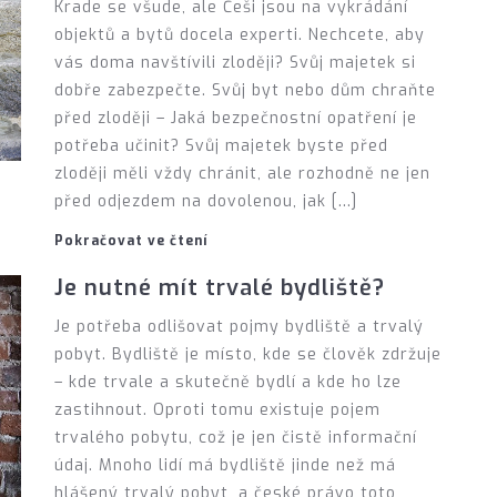
Krade se všude, ale Češi jsou na vykrádání
objektů a bytů docela experti. Nechcete, aby
vás doma navštívili zloději? Svůj majetek si
dobře zabezpečte. Svůj byt nebo dům chraňte
před zloději – Jaká bezpečnostní opatření je
potřeba učinit? Svůj majetek byste před
zloději měli vždy chránit, ale rozhodně ne jen
před odjezdem na dovolenou, jak […]
Pokračovat ve čtení
Je nutné mít trvalé bydliště?
Je potřeba odlišovat pojmy bydliště a trvalý
pobyt. Bydliště je místo, kde se člověk zdržuje
– kde trvale a skutečně bydlí a kde ho lze
zastihnout. Oproti tomu existuje pojem
trvalého pobytu, což je jen čistě informační
údaj. Mnoho lidí má bydliště jinde než má
hlášený trvalý pobyt, a české právo toto