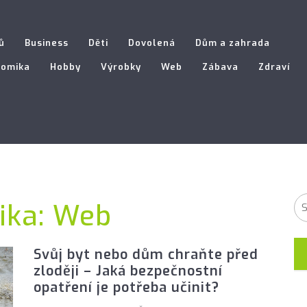
ů
Business
Děti
Dovolená
Dům a zahrada
nomika
Hobby
Výrobky
Web
Zábava
Zdraví
ika:
Web
Svůj byt nebo dům chraňte před
zloději – Jaká bezpečnostní
opatření je potřeba učinit?