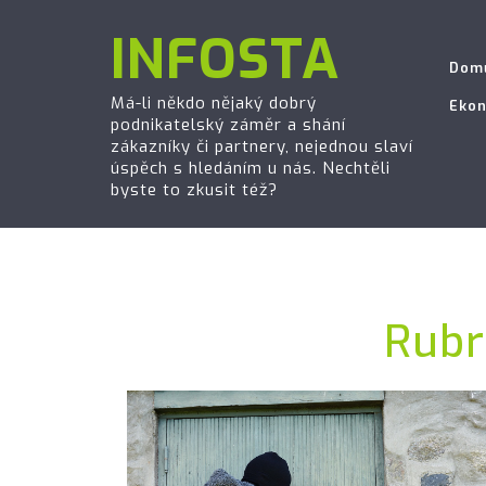
INFOSTA
Dom
Má-li někdo nějaký dobrý
Eko
podnikatelský záměr a shání
zákazníky či partnery, nejednou slaví
úspěch s hledáním u nás. Nechtěli
byste to zkusit též?
Rubr