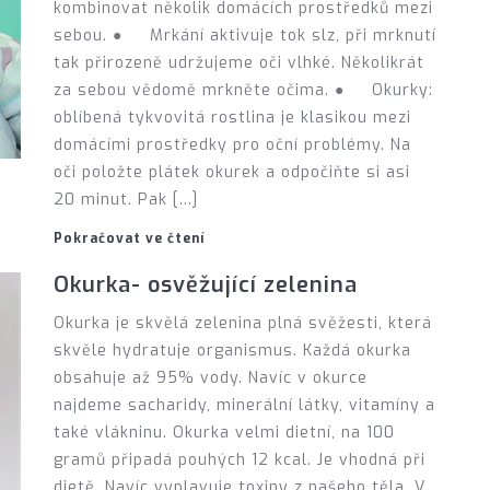
kombinovat několik domácích prostředků mezi
sebou. ● Mrkání aktivuje tok slz, při mrknutí
tak přirozeně udržujeme oči vlhké. Několikrát
za sebou vědomě mrkněte očima. ● Okurky:
oblíbená tykvovitá rostlina je klasikou mezi
domácími prostředky pro oční problémy. Na
oči položte plátek okurek a odpočiňte si asi
20 minut. Pak […]
Pokračovat ve čtení
Okurka- osvěžující zelenina
Okurka je skvělá zelenina plná svěžesti, která
skvěle hydratuje organismus. Každá okurka
obsahuje až 95% vody. Navíc v okurce
najdeme sacharidy, minerální látky, vitamíny a
také vlákninu. Okurka velmi dietní, na 100
gramů připadá pouhých 12 kcal. Je vhodná při
dietě. Navíc vyplavuje toxiny z našeho těla. V