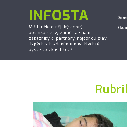
INFOSTA
Dom
Má-li někdo nějaký dobrý
Eko
podnikatelský záměr a shání
zákazníky či partnery, nejednou slaví
úspěch s hledáním u nás. Nechtěli
byste to zkusit též?
Rubri