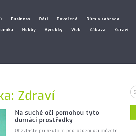
ů
Business
Děti
Dovolená
Dům a zahrada
nomika
Hobby
Výrobky
Web
Zábava
Zdraví
ka:
Zdraví
Na suché oči pomohou tyto
domácí prostředky
Obzvláště při akutním podráždění očí můžete