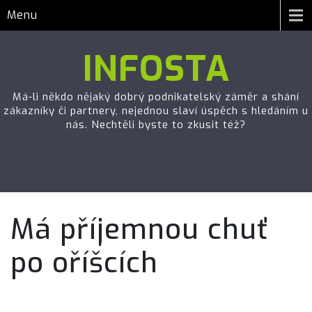
Menu
INFOSTA
Má-li někdo nějaký dobrý podnikatelský záměr a shání
zákazníky či partnery, nejednou slaví úspěch s hledáním u
nás. Nechtěli byste to zkusit též?
Má příjemnou chuť
po oříšcích