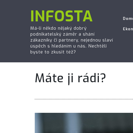
INFOSTA
Dom
Má-li někdo nějaký dobrý
Eko
podnikatelský záměr a shání
zákazníky či partnery, nejednou slaví
úspěch s hledáním u nás. Nechtěli
byste to zkusit též?
Máte ji rádi?