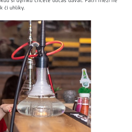
kud si dýmku chcete občas dávat. Patří mezi ně
 či uhlíky.