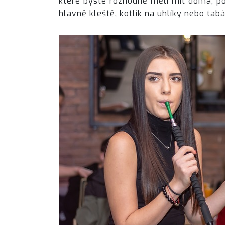
které byste rozhodně měli mít doma, po
hlavně kleště, kotlík na uhlíky nebo tabák