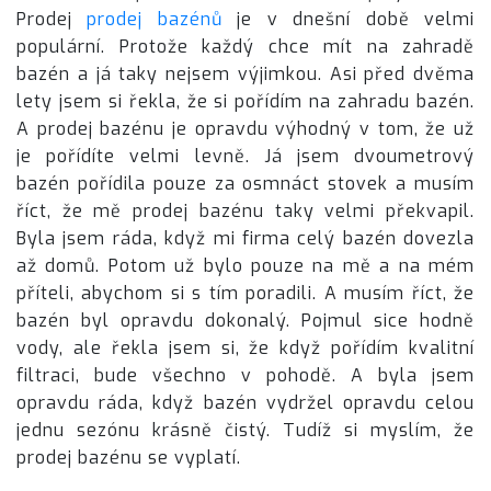
Prodej
prodej bazénů
je v dnešní době velmi
populární. Protože každý chce mít na zahradě
bazén a já taky nejsem výjimkou. Asi před dvěma
lety jsem si řekla, že si pořídím na zahradu bazén.
A prodej bazénu je opravdu výhodný v tom, že už
je pořídíte velmi levně. Já jsem dvoumetrový
bazén pořídila pouze za osmnáct stovek a musím
říct, že mě prodej bazénu taky velmi překvapil.
Byla jsem ráda, když mi firma celý bazén dovezla
až domů. Potom už bylo pouze na mě a na mém
příteli, abychom si s tím poradili. A musím říct, že
bazén byl opravdu dokonalý. Pojmul sice hodně
vody, ale řekla jsem si, že když pořídím kvalitní
filtraci, bude všechno v pohodě. A byla jsem
opravdu ráda, když bazén vydržel opravdu celou
jednu sezónu krásně čistý. Tudíž si myslím, že
prodej bazénu se vyplatí.