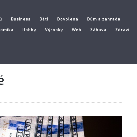
ů
Business
Děti
Dovolená
Dům a zahrada
nomika
Hobby
Výrobky
Web
Zábava
Zdraví
é