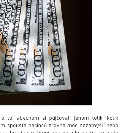
o to, abychom si půjčovali jenom tolik, kolik
tím spousta našinců zrovna moc nezamýšlí nebo
vali by si jako šílení bez ohledu na to, co bude