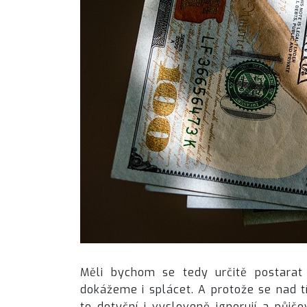
Měli bychom se tedy určitě postarat 
dokážeme i splácet. A protože se nad 
to dotyční i vysloveně ignorují a půjčo