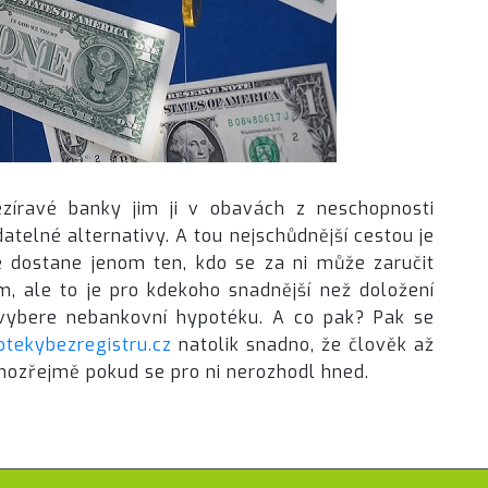
ezíravé banky jim ji v obavách z neschopnosti
atelné alternativy. A tou nejschůdnější cestou je
e dostane jenom ten, kdo se za ni může zaručit
ale to je pro kdekoho snadnější než doložení
 vybere nebankovní hypotéku. A co pak? Pak se
otekybezregistru.cz
natolik snadno, že člověk až
amozřejmě pokud se pro ni nerozhodl hned.