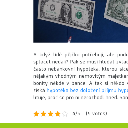
A když lidé půjčku potřebují, ale pod
splácet nedají? Pak se musí hledat zvlad
často nebankovní hypotéka. Kterou sic
nějakým vhodným nemovitým majetkem, 
bonity někde v bance.
A tak si někdo
získá
hypotéka bez doložení příjmu hyp
lituje, proč se pro ni nerozhodl hned. S
4/5 - (5 votes)