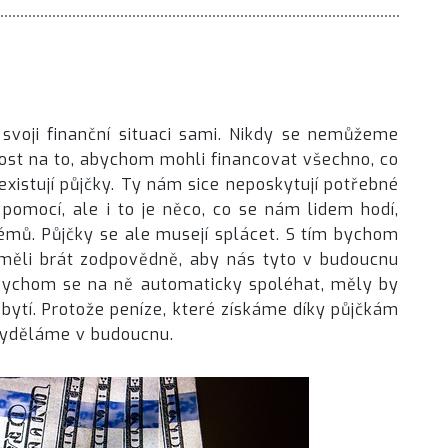
 svoji finanční situaci sami. Nikdy se nemůžeme
dost na to, abychom mohli financovat všechno, co
 existují půjčky. Ty nám sice neposkytují potřebné
pomocí, ale i to je něco, co se nám lidem hodí,
lémů.
Půjčky se ale musejí splácet. S tím bychom
e měli brát zodpovědně, aby nás tyto v budoucnu
i bychom se na ně automaticky spoléhat, měly by
zbytí. Protože peníze, které získáme díky půjčkám
 vyděláme v budoucnu.