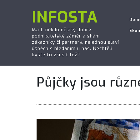
INFOSTA
Dom
Má-li někdo nějaký dobrý
Eko
podnikatelský záměr a shání
zákazníky či partnery, nejednou slaví
úspěch s hledáním u nás. Nechtěli
byste to zkusit též?
Půjčky jsou různ