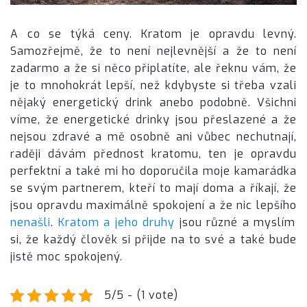
A co se týká ceny. Kratom je opravdu levný.
Samozřejmě, že to není nejlevnější a že to není
zadarmo a že si něco připlatíte, ale řeknu vám, že
je to mnohokrát lepší, než kdybyste si třeba vzali
nějaký energetický drink anebo podobně. Všichni
víme, že energetické drinky jsou přeslazené a že
nejsou zdravé a mě osobně ani vůbec nechutnají,
raději dávám přednost kratomu, ten je opravdu
perfektní a také mi ho doporučila moje kamarádka
se svým partnerem, kteří to mají doma a říkají, že
jsou opravdu maximálně spokojení a že nic lepšího
nenašli
.
Kratom a jeho druhy
jsou různé a myslím
si, že každý člověk si přijde na to své a také bude
jistě moc spokojený.
5/5 - (1 vote)