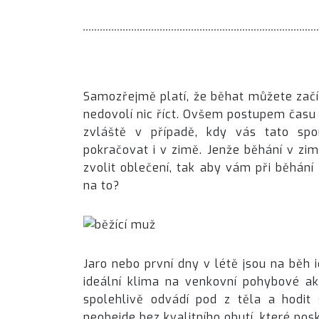
Samozřejmě platí, že běhat můžete začí
nedovolí nic říct. Ovšem postupem času
zvláště v případě, kdy vás tato spo
pokračovat i v zimě. Jenže běhání v zim
zvolit oblečení, tak aby vám při běhání
na to?
Jaro nebo první dny v létě jsou na běh i
ideální klima na venkovní pohybové akt
spolehlivě odvádí pod z těla a hodit
neobejde bez kvalitního obutí, které posk