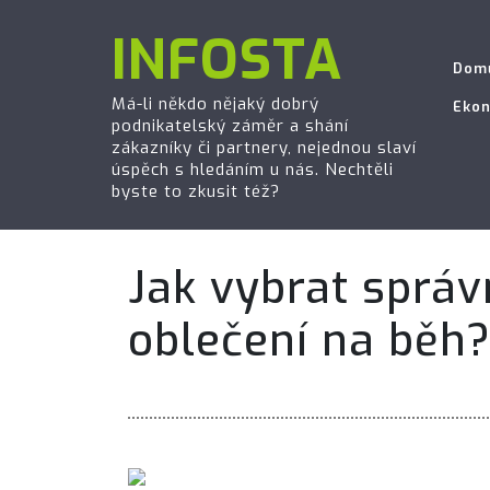
INFOSTA
Dom
Má-li někdo nějaký dobrý
Eko
podnikatelský záměr a shání
zákazníky či partnery, nejednou slaví
úspěch s hledáním u nás. Nechtěli
byste to zkusit též?
Jak vybrat správ
oblečení na běh