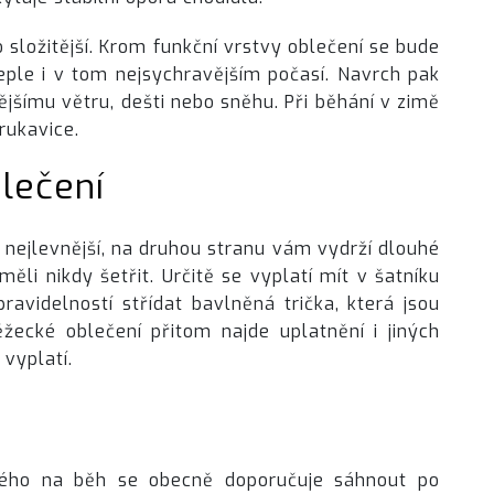
 složitější. Krom funkční vrstvy oblečení se bude
teple i v tom nejsychravějším počasí. Navrch pak
nějšímu větru, dešti nebo sněhu. Při běhání v zimě
rukavice.
lečení
 nejlevnější, na druhou stranu vám vydrží dlouhé
ěli nikdy šetřit. Určitě se vyplatí mít v šatníku
ravidelností střídat bavlněná trička, která jsou
ecké oblečení přitom najde uplatnění i jiných
 vyplatí.
eného na běh se obecně doporučuje sáhnout po