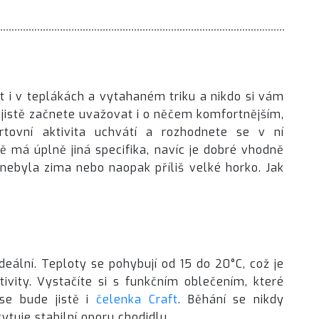
t i v teplákách a vytahaném triku a nikdo si vám
 jistě začnete uvažovat i o něčem komfortnějším,
rtovní aktivita uchvátí a rozhodnete se v ní
ě má úplně jiná specifika, navíc je dobré vhodně
 nebyla zima nebo naopak příliš velké horko. Jak
deální. Teploty se pohybují od 15 do 20°C, což je
ivity. Vystačíte si s funkčním oblečením, které
 se bude jistě i
čelenka Craft
. Běhání se nikdy
ytuje stabilní oporu chodidlu.