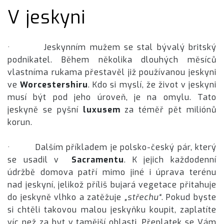
V jeskyni
· Jeskynním mužem se stal bývalý britský
podnikatel. Během několika dlouhých měsíců
vlastníma rukama přestavěl již používanou jeskyni
ve
Worcestershiru
. Kdo si myslí, že život v jeskyni
musí být pod jeho úroveň, je na omylu. Tato
jeskyně se pyšní
luxusem
za téměř pět miliónů
korun.
· Dalším příkladem je polsko-český pár, který
se usadil v
Sacramentu
. K jejich každodenní
údržbě domova patří mimo jiné i úprava terénu
nad jeskyní, jelikož příliš bujará vegetace přitahuje
do jeskyně vlhko a zatěžuje
„střechu“
. Pokud byste
si chtěli takovou malou jeskyňku koupit, zaplatíte
víc než za byt v tamější oblasti. Přeplatek se Vám