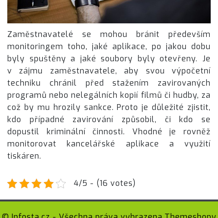
Zaměstnavatelé se mohou bránit především
monitoringem toho, jaké aplikace, po jakou dobu
byly spuštěny a jaké soubory byly otevřeny. Je
v zájmu zaměstnavatele, aby svou výpočetní
techniku chránil před stažením zavirovaných
programů nebo nelegálních kopií filmů či hudby, za
což by mu hrozily sankce. Proto je důležité zjistit,
kdo případné zavirování způsobil, či kdo se
dopustil kriminální činnosti. Vhodné je rovněž
monitorovat kancelářské aplikace a využití
tiskáren.
4/5 - (16 votes)
© Infosta.cz - Všechna práva vyhrazena.
Themeshopy