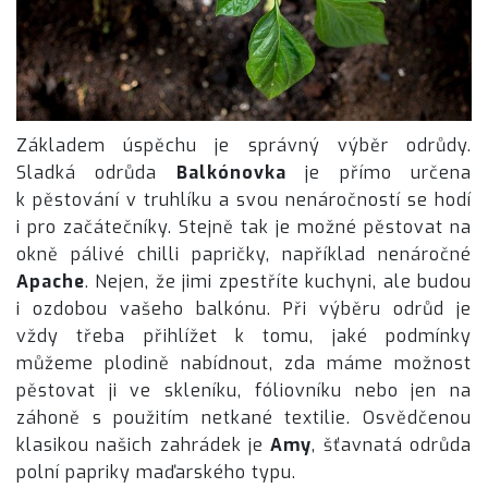
Základem úspěchu je správný výběr odrůdy.
Sladká odrůda
Balkónovka
je přímo určena
k pěstování v truhlíku a svou nenáročností se hodí
i pro začátečníky. Stejně tak je možné pěstovat na
okně pálivé chilli papričky, například nenáročné
Apache
. Nejen, že jimi zpestříte kuchyni, ale budou
i ozdobou vašeho balkónu. Při výběru odrůd je
vždy třeba přihlížet k tomu, jaké podmínky
můžeme plodině nabídnout, zda máme možnost
pěstovat ji ve skleníku, fóliovníku nebo jen na
záhoně s použitím netkané textilie. Osvědčenou
klasikou našich zahrádek je
Amy
, šťavnatá odrůda
polní papriky maďarského typu.