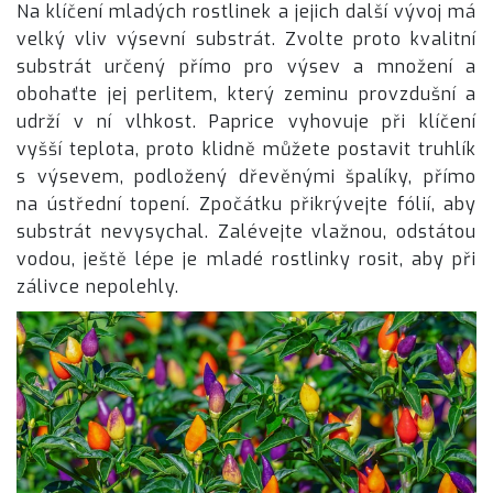
Na klíčení mladých rostlinek a jejich další vývoj má
velký vliv výsevní substrát. Zvolte proto kvalitní
substrát určený přímo pro výsev a množení a
obohaťte jej perlitem, který zeminu provzdušní a
udrží v ní vlhkost. Paprice vyhovuje při klíčení
vyšší teplota, proto klidně můžete postavit truhlík
s výsevem, podložený dřevěnými špalíky, přímo
na ústřední topení. Zpočátku přikrývejte fólií, aby
substrát nevysychal. Zalévejte vlažnou, odstátou
vodou, ještě lépe je mladé rostlinky rosit, aby při
zálivce nepolehly.