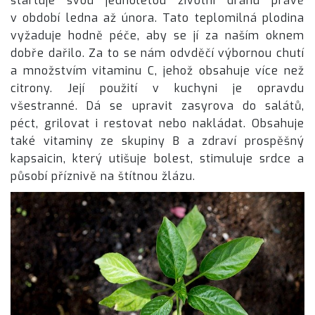
startuje svou jednoletou životní dráhu právě
v období ledna až února. Tato teplomilná plodina
vyžaduje hodně péče, aby se jí za naším oknem
dobře dařilo. Za to se nám odvděčí výbornou chutí
a množstvím vitaminu C, jehož obsahuje více než
citrony. Její použití v kuchyni je opravdu
všestranné. Dá se upravit zasyrova do salátů,
péct, grilovat i restovat nebo nakládat. Obsahuje
také vitaminy ze skupiny B a zdraví prospěšný
kapsaicin, který utišuje bolest, stimuluje srdce a
působí příznivě na štítnou žlázu.