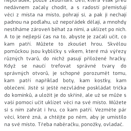
nepořádek, pouze zkoumání. Děti, která však před
nedávnem začaly chodit, a s radostí přemisťují
věci z místa na místo, pohrají si, a pak ji nechají
padnou na podlahu, už nepořádek dělají, a mnohdy
nestíháme zároveň běhat za nimi, a uklízet po nich.
A to je nejlepší čas na to, abyste je začali učit, co
kam patří. Můžete to zkoušet hrou. Skvělou
pomůckou jsou kyblíčky s víkem, které má výřezy
různých tvarů, do nichž pasují přiložené hračky.
Když se naučí trefovat správné tvary do
správných otvorů, je schopné porozumět tomu,
kam patří například boty, kam kostky, kam
oblečení. Jistě si ještě nezvládne poskládat trička
do komínků, a uložit je do skříně, ale už se může s
vaší pomocí učit uklízet věci na své místo. Můžete
si s ním zahrát i hru, co kam patří. Vezměte pár
věcí, které zná, a chtějte po něm, aby je umístilo
na své místo. Třeba naběračku, ponožky, ovladač.