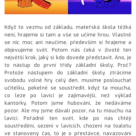
Když to vezmu od základu, mateřská škola těžká
není, hrajeme si tam a vše se učíme hrou. Vlastně
se nic moc ani neučíme, především si hrajeme a
objevujeme svět. Potom nás čeká v životě ten
největší krok, jaký si kdo dovede představit. Ano, je
to nástup do první třídy základní školy. Proč?
Protože nástupem do základní školy ztrácíme
svobodu volné hry celý den, musíme poslouchat
učitelku, pekelně se soustředit, když ta moucha,
co leze po lavici je zajímavější, než výklad
kantorky. Potom jsme hubování, že nedáváme
pozor. Ale my jsme dávali pozor, na tu mouchu na
lavici. Pořádně ten svět, kde po nás chtějí
soustředění, sezení v lavicích, chození na toaletu
ve stanovený čas, to je o přestávce, navazování