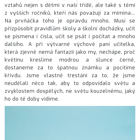
vztahů nejen s dětmi v naší třídě, ale také s těmi
z vyšších ročníků, kteří nás považují za mimina…
Na prvňáčka toho je opravdu mnoho. Musí se
přizpůsobit pravidlům školy a školní docházky, učit
se písmena i čísla, učit se psát i počítat a mnoho
dalšího. A při výtvarné výchově paní učitelka,
která zjevně nemá fantazii jako my, nechápe, proč
květinu kreslíme modrou a slunce černě,
dostaneme za to špatnou známku a pocítíme
křivdu. Jsme vlastně trestáni za to, že jsme
neudělali něco tak, aby to odpovídalo světu a
zvyklostem dospělých, ne světu kouzelnému, jaký
ho do té doby vidíme.