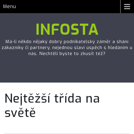
Menu
INFOSTA
Má-li někdo nějaký dobrý podnikatelský záměr a shání
zákazníky či partnery, nejednou slaví úspěch s hledáním u
nás. Nechtěli byste to zkusit též?
Nejtěžší třída na
světě