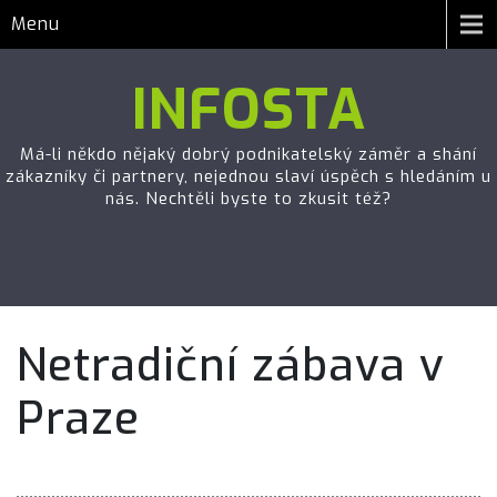
Menu
INFOSTA
Má-li někdo nějaký dobrý podnikatelský záměr a shání
zákazníky či partnery, nejednou slaví úspěch s hledáním u
nás. Nechtěli byste to zkusit též?
Netradiční zábava v
Praze