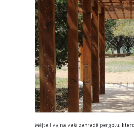
Mějte i vy na vaší zahradě pergolu, kter