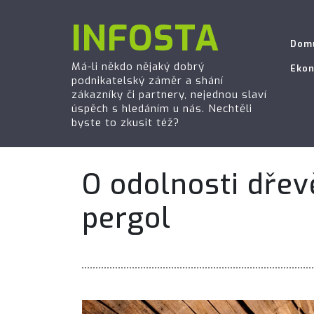
INFOSTA
Dom
Má-li někdo nějaký dobrý
Eko
podnikatelský záměr a shání
zákazníky či partnery, nejednou slaví
úspěch s hledáním u nás. Nechtěli
byste to zkusit též?
O odolnosti dře
pergol