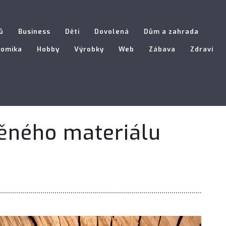
ů
Business
Děti
Dovolená
Dům a zahrada
nomika
Hobby
Výrobky
Web
Zábava
Zdraví
věného materiálu