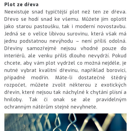
Plot ze dřeva
Neexistuje snad typičtější plot než ten ze dřeva.
Dřevo se hodí snad ke všemu. Můžete jím oplotit
jako starou pastoušku, tak i moderní novostavbu.
Jedná se o velice líbivou surovinu, která však má
jednu podstatnou nevýhodu – není příliš odolná.
Dřeviny samozřejmě nejsou vhodné pouze do
interiérů, ale venku příliš dlouho nevydrží. Pokud
chcete, aby vám plot vydržel co možná nejdéle, je
nutné vybrat kvalitní dřevinu, například borovici,
případně modřín. Máte-li dostatečně štědrý
rozpočet, můžete zvolit některou z exotických
dřevin, které nejsou tak náchylné k chytání plísní a
hniloby. Tak či onak se ale pravidelným
ochranným nátěrům stejně nevyhnete.