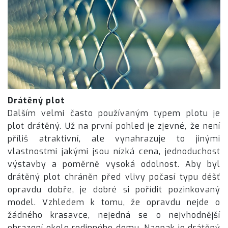
Drátěný plot
Dalším velmi často používaným typem plotu je
plot drátěný. Už na první pohled je zjevné, že není
příliš atraktivní, ale vynahrazuje to jinými
vlastnostmi jakými jsou nízká cena, jednoduchost
výstavby a poměrně vysoká odolnost. Aby byl
drátěný plot chráněn před vlivy počasí typu déšť
opravdu dobře, je dobré si pořídit pozinkovaný
model. Vzhledem k tomu, že opravdu nejde o
žádného krasavce, nejedná se o nejvhodnější
ohrazení okolo rodinného domu. Naopak je drátěný